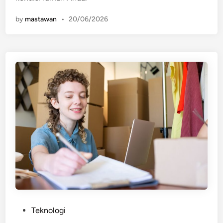
by
mastawan
•
20/06/2026
P
Teknologi
o