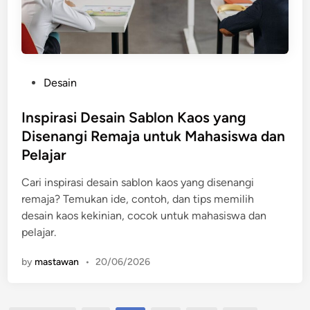
P
Desain
o
s
Inspirasi Desain Sablon Kaos yang
t
Disenangi Remaja untuk Mahasiswa dan
e
Pelajar
d
i
Cari inspirasi desain sablon kaos yang disenangi
n
remaja? Temukan ide, contoh, dan tips memilih
desain kaos kekinian, cocok untuk mahasiswa dan
pelajar.
by
mastawan
•
20/06/2026