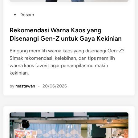
P
Desain
o
s
Rekomendasi Warna Kaos yang
t
Disenangi Gen-Z untuk Gaya Kekinian
e
Bingung memilih warna kaos yang disenangi Gen-Z?
d
Simak rekomendasi, kelebihan, dan tips memilih
i
warna kaos favorit agar penampilanmu makin
n
kekinian.
by
mastawan
•
20/06/2026