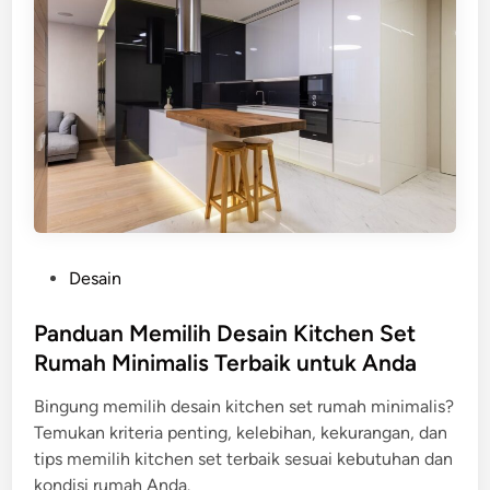
P
Desain
o
s
Panduan Memilih Desain Kitchen Set
t
Rumah Minimalis Terbaik untuk Anda
e
Bingung memilih desain kitchen set rumah minimalis?
d
Temukan kriteria penting, kelebihan, kekurangan, dan
i
tips memilih kitchen set terbaik sesuai kebutuhan dan
n
kondisi rumah Anda.