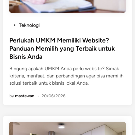
P
Teknologi
o
s
Perlukah UMKM Memiliki Website?
t
Panduan Memilih yang Terbaik untuk
e
Bisnis Anda
d
i
Bingung apakah UMKM Anda perlu website? Simak
n
kriteria, manfaat, dan perbandingan agar bisa memilih
solusi terbaik untuk bisnis lokal Anda.
by
mastawan
•
20/06/2026