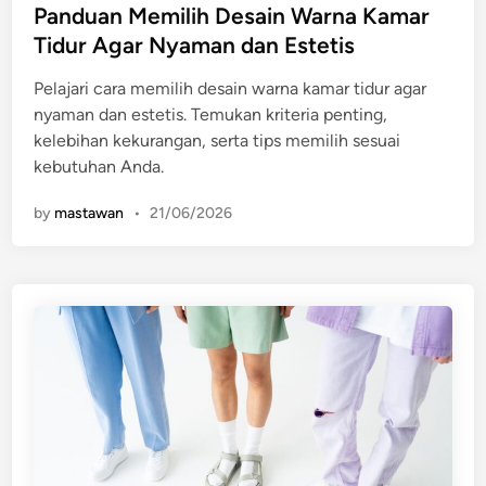
s
Panduan Memilih Desain Warna Kamar
t
Tidur Agar Nyaman dan Estetis
e
Pelajari cara memilih desain warna kamar tidur agar
d
nyaman dan estetis. Temukan kriteria penting,
i
kelebihan kekurangan, serta tips memilih sesuai
n
kebutuhan Anda.
by
mastawan
•
21/06/2026