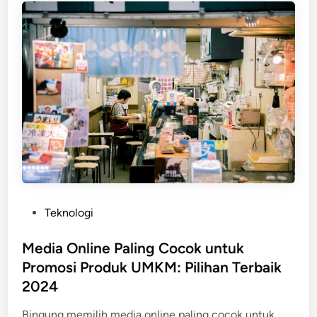
P
Teknologi
o
s
Media Online Paling Cocok untuk
t
Promosi Produk UMKM: Pilihan Terbaik
e
2024
d
i
Bingung memilih media online paling cocok untuk