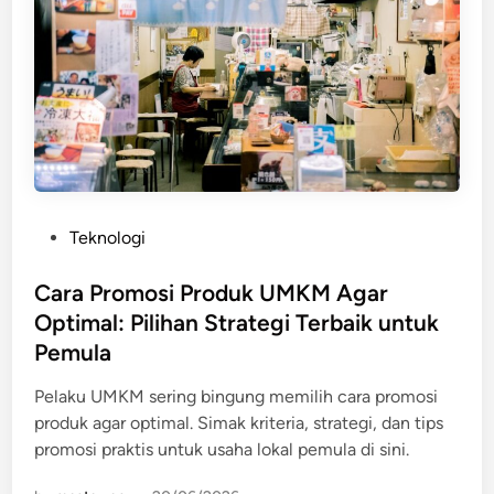
P
Teknologi
o
s
Cara Promosi Produk UMKM Agar
t
Optimal: Pilihan Strategi Terbaik untuk
e
Pemula
d
i
Pelaku UMKM sering bingung memilih cara promosi
n
produk agar optimal. Simak kriteria, strategi, dan tips
promosi praktis untuk usaha lokal pemula di sini.