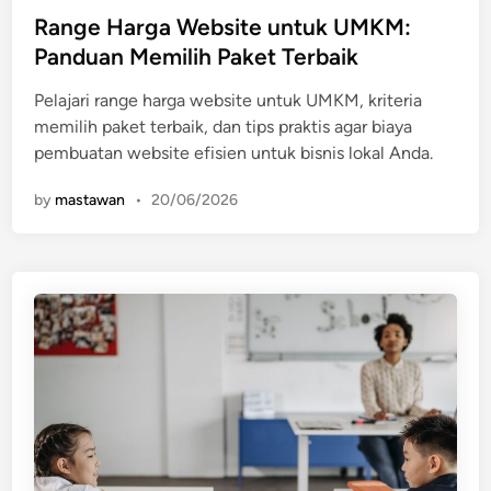
s
Range Harga Website untuk UMKM:
t
Panduan Memilih Paket Terbaik
e
Pelajari range harga website untuk UMKM, kriteria
d
memilih paket terbaik, dan tips praktis agar biaya
i
pembuatan website efisien untuk bisnis lokal Anda.
n
by
mastawan
•
20/06/2026