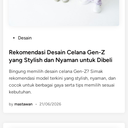
P
Desain
o
s
Rekomendasi Desain Celana Gen-Z
t
yang Stylish dan Nyaman untuk Dibeli
e
Bingung memilih desain celana Gen-Z? Simak
d
rekomendasi model terkini yang stylish, nyaman, dan
i
cocok untuk berbagai gaya serta tips memilih sesuai
n
kebutuhan.
by
mastawan
•
21/06/2026