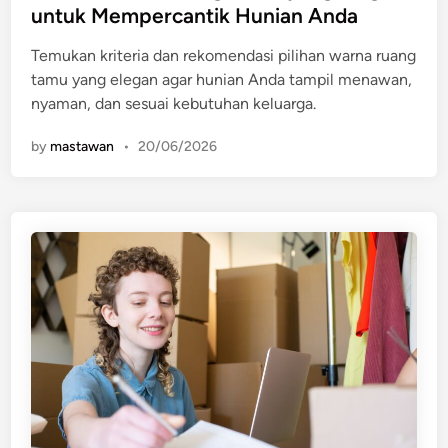
t
untuk Mempercantik Hunian Anda
e
Temukan kriteria dan rekomendasi pilihan warna ruang
d
tamu yang elegan agar hunian Anda tampil menawan,
i
nyaman, dan sesuai kebutuhan keluarga.
n
by
mastawan
•
20/06/2026