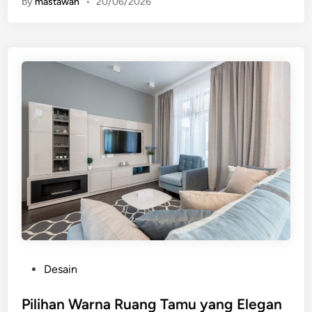
by
mastawan
•
20/06/2026
P
Desain
o
s
Pilihan Warna Ruang Tamu yang Elegan