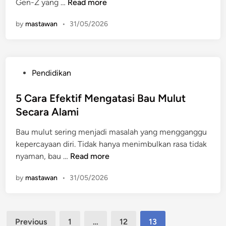
A
Gen-Z yang …
Read more
n
p
c
l
T
a
by
mastawan
•
31/05/2026
a
i
s
s
g
i
a
a
l
n
D
a
P
Pendidikan
D
e
D
o
e
s
i
s
5 Cara Efektif Mengatasi Bau Mulut
s
t
h
t
Secara Alami
t
i
i
e
i
n
d
Bau mulut sering menjadi masalah yang mengganggu
d
n
a
u
kepercayaan diri. Tidak hanya menimbulkan rasa tidak
i
a
s
p
5
nyaman, bau …
Read more
n
s
i
k
C
i
W
by
mastawan
•
31/05/2026
a
a
W
i
n
r
i
s
L
a
s
a
a
Posts
E
a
Previous
1
…
12
13
t