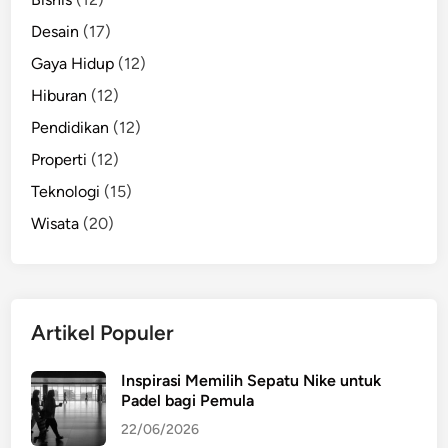
r
b
Desain
(17)
a
Gaya Hidup
(12)
i
Hiburan
(12)
k
Pendidikan
(12)
Properti
(12)
Teknologi
(15)
Wisata
(20)
Artikel Populer
Inspirasi Memilih Sepatu Nike untuk
Padel bagi Pemula
22/06/2026