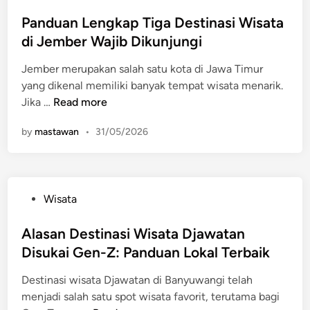
o
h
s
Panduan Lengkap Tiga Destinasi Wisata
P
t
di Jember Wajib Dikunjungi
e
e
n
Jember merupakan salah satu kota di Jawa Timur
d
d
yang dikenal memiliki banyak tempat wisata menarik.
i
i
P
Jika …
Read more
n
d
a
i
by
mastawan
•
31/05/2026
n
k
d
a
u
n
a
M
P
Wisata
n
o
o
L
r
s
Alasan Destinasi Wisata Djawatan
e
a
t
Disukai Gen-Z: Panduan Lokal Terbaik
n
l
e
g
P
Destinasi wisata Djawatan di Banyuwangi telah
d
k
a
menjadi salah satu spot wisata favorit, terutama bagi
i
a
n