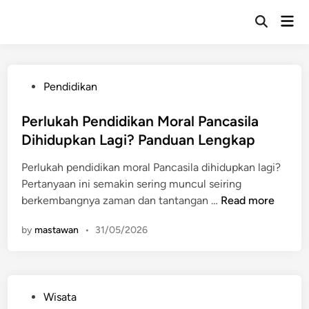
Skip
Mai
to
Open
Men
Search
content
P
Pendidikan
o
s
Perlukah Pendidikan Moral Pancasila
t
Dihidupkan Lagi? Panduan Lengkap
e
Perlukah pendidikan moral Pancasila dihidupkan lagi?
d
Pertanyaan ini semakin sering muncul seiring
i
P
berkembangnya zaman dan tantangan …
Read more
n
e
by
mastawan
•
31/05/2026
r
l
u
k
P
Wisata
a