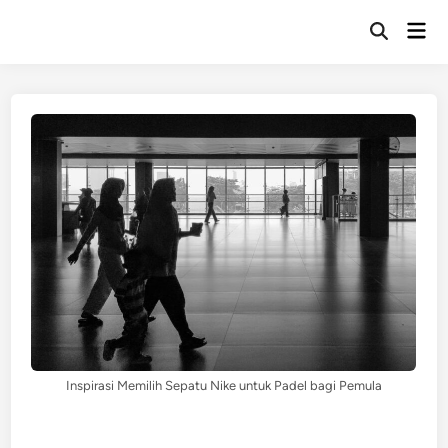
Skip
Mai
to
Open
Men
Search
content
Inspirasi Memilih Sepatu Nike untuk Padel bagi Pemula