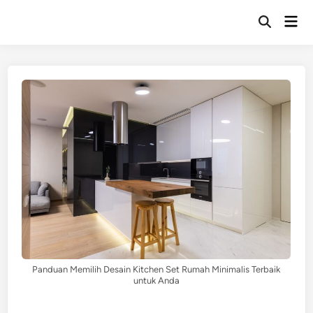
Skip
Mai
to
Open
Men
Search
content
Panduan Memilih Desain Kitchen Set Rumah Minimalis Terbaik
untuk Anda