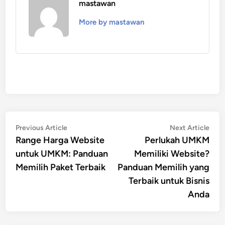
mastawan
More by mastawan
Post
Previous
Nex
Previous Article
Next Article
article:
artic
Range Harga Website
Perlukah UMKM
navigation
untuk UMKM: Panduan
Memiliki Website?
Memilih Paket Terbaik
Panduan Memilih yang
Terbaik untuk Bisnis
Anda