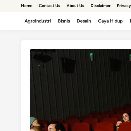
Skip
Home
Contact Us
About Us
Disclaimer
Privacy
to
content
Agroindustri
Bisnis
Desain
Gaya Hidup