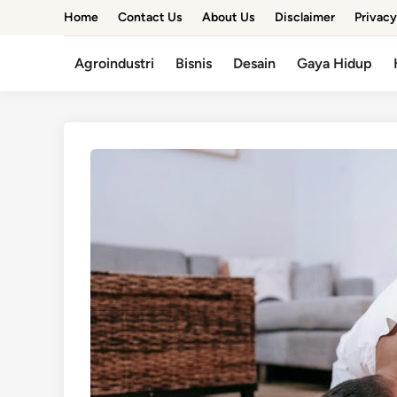
Skip
Home
Contact Us
About Us
Disclaimer
Privacy
to
content
Agroindustri
Bisnis
Desain
Gaya Hidup