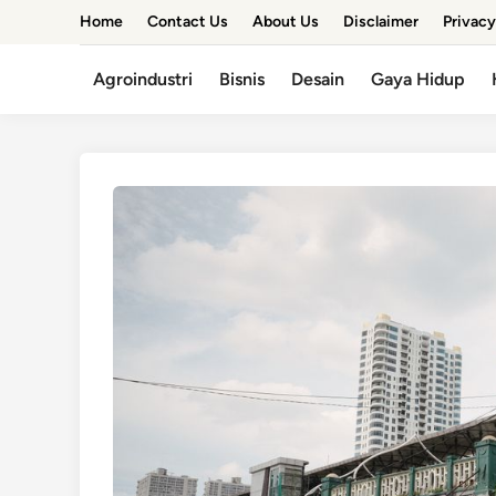
Skip
Home
Contact Us
About Us
Disclaimer
Privacy
to
content
Agroindustri
Bisnis
Desain
Gaya Hidup