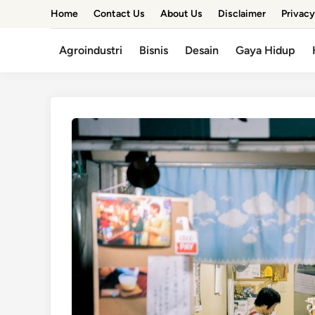
Skip
Home
Contact Us
About Us
Disclaimer
Privacy
to
content
Agroindustri
Bisnis
Desain
Gaya Hidup