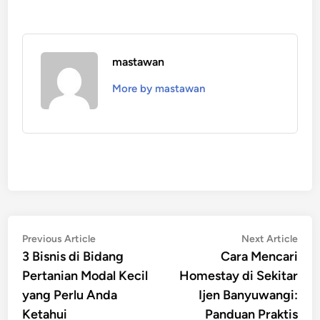
mastawan
More by mastawan
Post
Previous
Nex
Previous Article
Next Article
article:
artic
3 Bisnis di Bidang
Cara Mencari
navigation
Pertanian Modal Kecil
Homestay di Sekitar
yang Perlu Anda
Ijen Banyuwangi:
Ketahui
Panduan Praktis