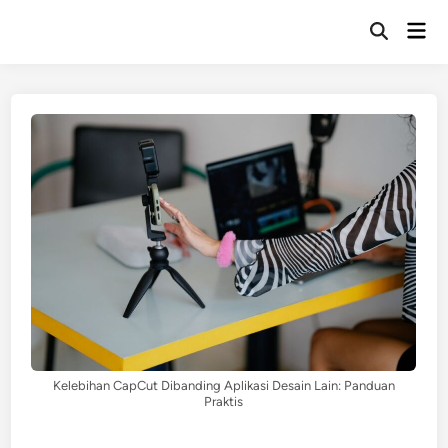
Skip
Mai
to
Open
Men
Search
content
Kelebihan CapCut Dibanding Aplikasi Desain Lain: Panduan
Praktis