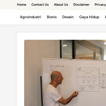
Skip
Home
Contact Us
About Us
Disclaimer
Privacy
to
content
Agroindustri
Bisnis
Desain
Gaya Hidup