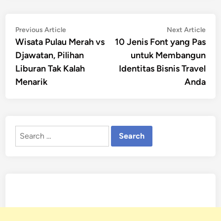
Post
Previous
Nex
Previous Article
Next Article
article:
artic
Wisata Pulau Merah vs
10 Jenis Font yang Pas
navigation
Djawatan, Pilihan
untuk Membangun
Liburan Tak Kalah
Identitas Bisnis Travel
Menarik
Anda
Search
for: