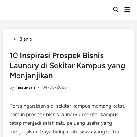
Skip
Mai
to
Open
Men
Search
content
Posted
Bisnis
in
10 Inspirasi Prospek Bisnis
Laundry di Sekitar Kampus yang
Menjanjikan
by
mastawan
•
04/06/2026
Persaingan bisnis di sekitar kampus memang ketat,
namun prospek bisnis laundry di sekitar kampus
tetap menjadi salah satu peluang usaha yang
menjanjikan. Gaya hidup mahasiswa yang serba