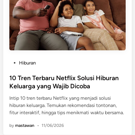
P
Hiburan
o
s
10 Tren Terbaru Netflix Solusi Hiburan
t
Keluarga yang Wajib Dicoba
e
Intip 10 tren terbaru Netflix yang menjadi solusi
d
hiburan keluarga. Temukan rekomendasi tontonan,
i
fitur interaktif, hingga tips menikmati waktu bersama.
n
by
mastawan
•
11/06/2026