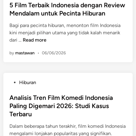
s
5 Film Terbaik Indonesia dengan Review
t
Mendalam untuk Pecinta Hiburan
e
Bagi para pecinta hiburan, menonton film Indonesia
d
kini menjadi pilihan utama yang tidak kalah menarik
i
5
dari …
Read more
n
F
by
mastawan
•
06/06/2026
i
l
m
T
P
Hiburan
e
o
r
s
Analisis Tren Film Komedi Indonesia
b
t
Paling Digemari 2026: Studi Kasus
a
e
i
Terbaru
d
k
i
Dalam beberapa tahun terakhir, film komedi Indonesia
I
n
mengalami lonjakan popularitas yang signifikan.
n