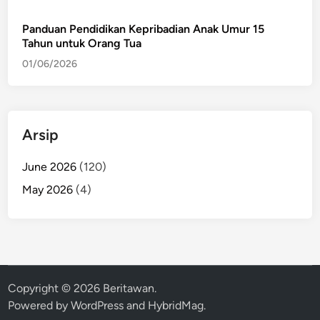
Panduan Pendidikan Kepribadian Anak Umur 15
Tahun untuk Orang Tua
01/06/2026
Arsip
June 2026
(120)
May 2026
(4)
Copyright © 2026
Beritawan
.
Powered by
WordPress
and
HybridMag
.