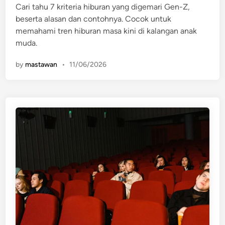
Cari tahu 7 kriteria hiburan yang digemari Gen-Z,
d
beserta alasan dan contohnya. Cocok untuk
i
memahami tren hiburan masa kini di kalangan anak
n
muda.
by
mastawan
•
11/06/2026