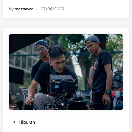
by
mastawan
•
07/06/2026
P
Hiburan
o