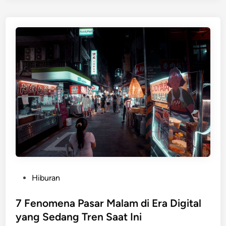
P
Hiburan
o
s
7 Fenomena Pasar Malam di Era Digital
t
yang Sedang Tren Saat Ini
e