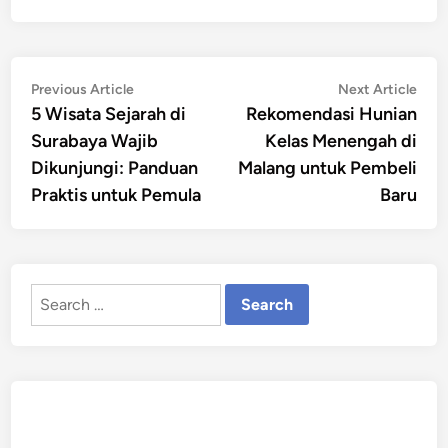
Post
Previous
Nex
Previous Article
Next Article
article:
artic
5 Wisata Sejarah di
Rekomendasi Hunian
navigation
Surabaya Wajib
Kelas Menengah di
Dikunjungi: Panduan
Malang untuk Pembeli
Praktis untuk Pemula
Baru
Search
for: