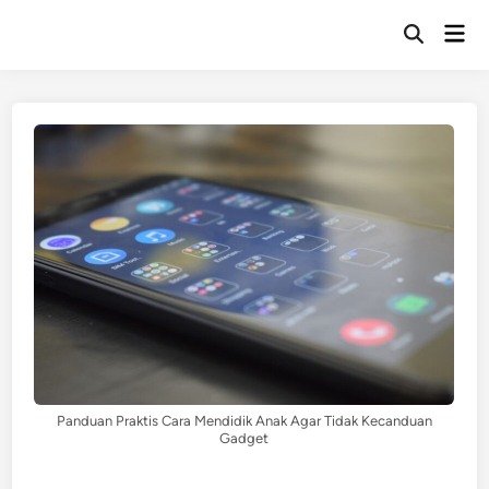
Skip
Mai
to
Open
Men
Search
content
Panduan Praktis Cara Mendidik Anak Agar Tidak Kecanduan
Gadget