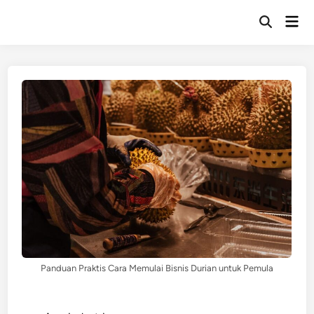
Skip
Mai
to
Open
Men
Search
content
Panduan Praktis Cara Memulai Bisnis Durian untuk Pemula