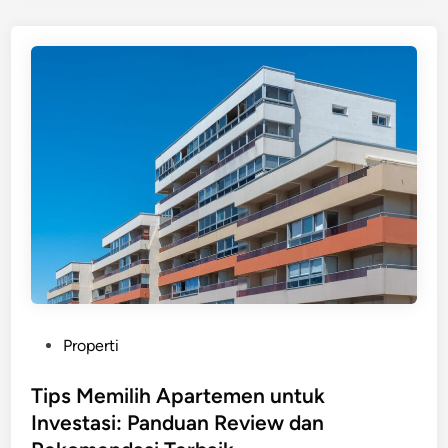
P
Properti
o
s
Tips Memilih Apartemen untuk
t
Investasi: Panduan Review dan
e