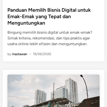
o
s
Panduan Memilih Bisnis Digital untuk
t
Emak-Emak yang Tepat dan
e
Menguntungkan
d
i
Bingung memilih bisnis digital untuk emak-emak?
n
Simak kriteria, rekomendasi, dan tips praktis agar
usaha online lebih efisien dan menguntungkan.
by
mastawan
•
19/06/2026