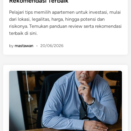
Rekomendasi Terbaik
d
i
Pelajari tips memilih apartemen untuk investasi, mulai
n
dari lokasi, legalitas, harga, hingga potensi dan
risikonya. Temukan panduan review serta rekomendasi
terbaik di sini.
by
mastawan
•
20/06/2026