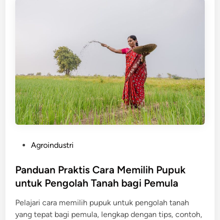
P
Agroindustri
o
s
Panduan Praktis Cara Memilih Pupuk
t
untuk Pengolah Tanah bagi Pemula
e
Pelajari cara memilih pupuk untuk pengolah tanah
d
yang tepat bagi pemula, lengkap dengan tips, contoh,
i