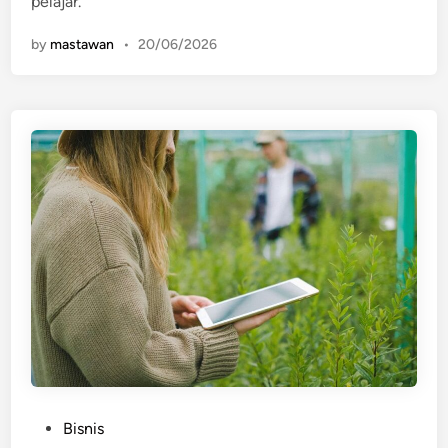
pelajar.
by
mastawan
•
20/06/2026
P
Bisnis