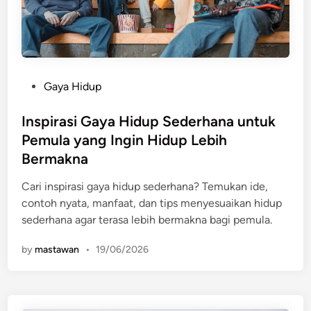
P
Gaya Hidup
o
s
Inspirasi Gaya Hidup Sederhana untuk
t
Pemula yang Ingin Hidup Lebih
e
Bermakna
d
i
Cari inspirasi gaya hidup sederhana? Temukan ide,
n
contoh nyata, manfaat, dan tips menyesuaikan hidup
sederhana agar terasa lebih bermakna bagi pemula.
by
mastawan
•
19/06/2026