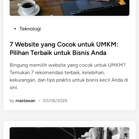
P
Teknologi
o
s
7 Website yang Cocok untuk UMKM:
t
Pilihan Terbaik untuk Bisnis Anda
e
Bingung memilih website yang cocok untuk UMKM?
d
Temukan 7 rekomendasi terbaik, kelebihan,
i
kekurangan, dan tips praktis untuk bisnis kecil Anda di
n
sini.
by
mastawan
•
20/06/2026