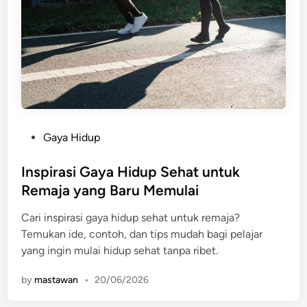
P
Gaya Hidup
o
s
Inspirasi Gaya Hidup Sehat untuk
t
Remaja yang Baru Memulai
e
Cari inspirasi gaya hidup sehat untuk remaja?
d
Temukan ide, contoh, dan tips mudah bagi pelajar
i
yang ingin mulai hidup sehat tanpa ribet.
n
by
mastawan
•
20/06/2026