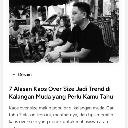
P
Desain
o
s
7 Alasan Kaos Over Size Jadi Trend di
t
Kalangan Muda yang Perlu Kamu Tahu
e
Kaos over size makin populer di kalangan muda. Cari
d
tahu 7 alasan tren ini, manfaatnya, dan tips memilih
i
kaos over size yang cocok untuk mahasiswa atau
n