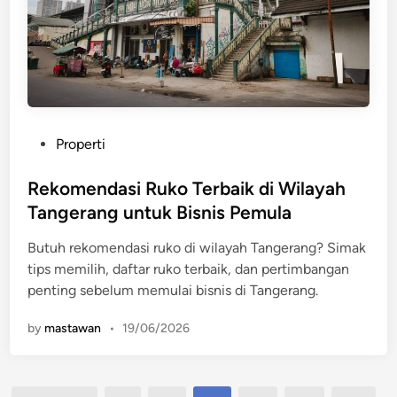
P
Properti
o
s
Rekomendasi Ruko Terbaik di Wilayah
t
Tangerang untuk Bisnis Pemula
e
Butuh rekomendasi ruko di wilayah Tangerang? Simak
d
tips memilih, daftar ruko terbaik, dan pertimbangan
i
penting sebelum memulai bisnis di Tangerang.
n
by
mastawan
•
19/06/2026