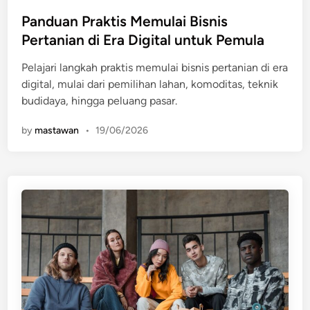
o
s
Panduan Praktis Memulai Bisnis
t
Pertanian di Era Digital untuk Pemula
e
Pelajari langkah praktis memulai bisnis pertanian di era
d
digital, mulai dari pemilihan lahan, komoditas, teknik
i
budidaya, hingga peluang pasar.
n
by
mastawan
•
19/06/2026