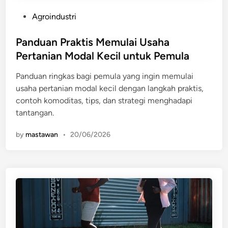
P
Agroindustri
o
s
Panduan Praktis Memulai Usaha
t
Pertanian Modal Kecil untuk Pemula
e
Panduan ringkas bagi pemula yang ingin memulai
d
usaha pertanian modal kecil dengan langkah praktis,
i
contoh komoditas, tips, dan strategi menghadapi
n
tantangan.
by
mastawan
•
20/06/2026