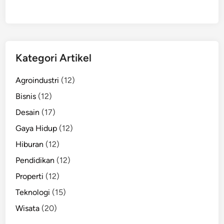
y
a
n
g
Kategori Artikel
B
i
Agroindustri
(12)
k
i
Bisnis
(12)
n
Desain
(17)
G
Gaya Hidup
(12)
a
y
Hiburan
(12)
a
Pendidikan
(12)
M
Properti
(12)
a
k
Teknologi
(15)
i
Wisata
(20)
n