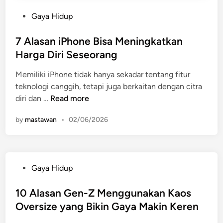
P
Gaya Hidup
o
s
7 Alasan iPhone Bisa Meningkatkan
t
Harga Diri Seseorang
e
Memiliki iPhone tidak hanya sekadar tentang fitur
d
teknologi canggih, tetapi juga berkaitan dengan citra
i
7
diri dan …
Read more
n
A
by
mastawan
•
02/06/2026
l
a
s
a
P
Gaya Hidup
n
o
i
s
10 Alasan Gen-Z Menggunakan Kaos
P
t
Oversize yang Bikin Gaya Makin Keren
h
e
o