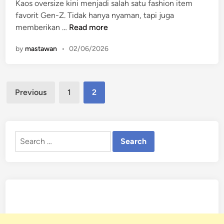
Kaos oversize kini menjadi salah satu fashion item
d
n
favorit Gen-Z. Tidak hanya nyaman, tapi juga
i
e
1
memberikan …
Read more
n
B
0
i
by
mastawan
•
02/06/2026
A
s
l
a
a
M
Posts
s
e
Previous
1
2
a
pagination
n
n
i
G
n
e
Search
g
n
for:
k
-
a
Z
t
M
k
e
a
n
n
g
H